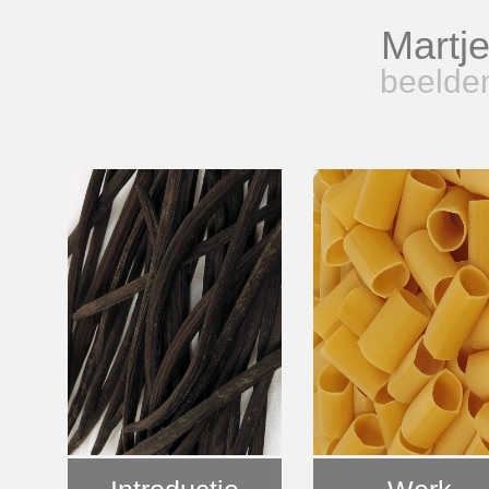
Martj
beelde